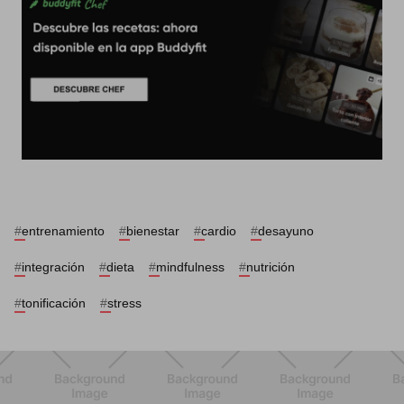
#
entrenamiento
#
bienestar
#
cardio
#
desayuno
#
integración
#
dieta
#
mindfulness
#
nutrición
#
tonificación
#
stress