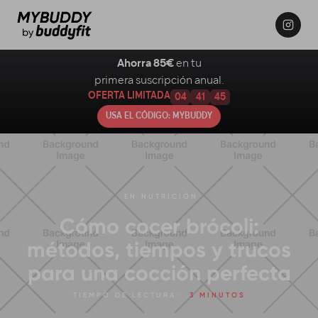
Ahorra 85€
en tu
primera suscripción anual.
OFERTA LIMITADA
04
41
44
USA EL CÓDIGO: MYBUDDY
EN
NUTRICIÓN
Cómo cocer brócoli:
métodos, tiempos y trucos
para una cocción perfecta
TIEMPO DE LECTURA:
3 MINUTOS