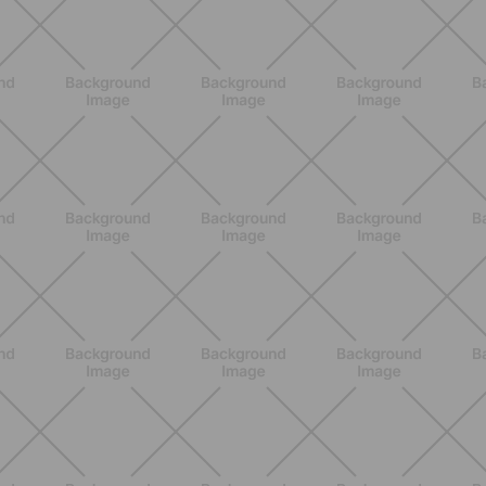
NUTRICIÓN
Comer ligero en verano: alimentos
antiinflamatorios e hidratación para
días calurosos
DESCUBRE MÁS