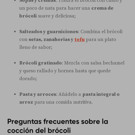
Sopas y cremas
: Tritura el brócoli con caldo y
un poco de nata para hacer una
crema de
brócoli
suave y deliciosa;
Salteados y guarniciones
: Combina el brócoli
con
setas, zanahorias y
tofu
para un plato
lleno de sabor;
Brócoli gratinado
: Mezcla con salsa bechamel
y queso rallado y hornea hasta que quede
dorado;
Pasta y arroces
: Añádelo a
pasta integral o
arroz
para una comida nutritiva.
Preguntas frecuentes sobre la
cocción del brócoli