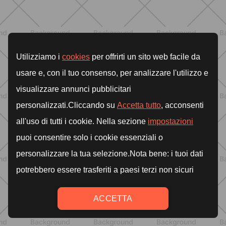
articulaciones y músculos: lo que
debes saber
DESCUBRE MÁS
ENTRENAMIENTO
Menopausia y dolores musculares:
ejercicios y estrategias para sentirse