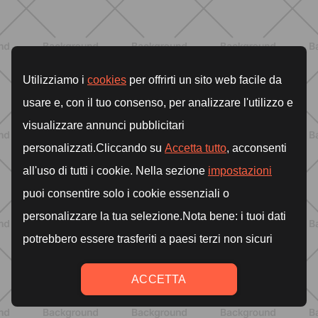
ENTRENAMIENTO
HIIT en casa 15 minutos: rutina de
alta energía para cardio y
tonificación
DESCUBRE MÁS