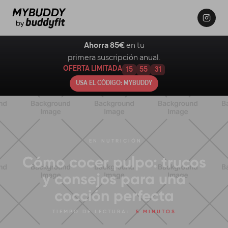
Ahorra 85€
en tu
primera suscripción anual.
OFERTA LIMITADA
15
55
29
USA EL CÓDIGO: MYBUDDY
EN
NUTRICIÓN
Cómo cocer pulpo: trucos
y consejos para una
cocción perfecta
TIEMPO DE LECTURA:
5 MINUTOS