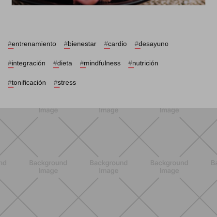
#
entrenamiento
#
bienestar
#
cardio
#
desayuno
#
integración
#
dieta
#
mindfulness
#
nutrición
#
tonificación
#
stress