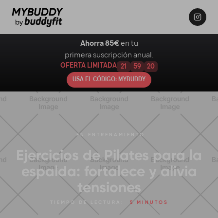
Ahorra 85€
en tu
primera suscripción anual.
OFERTA LIMITADA
21
59
19
USA EL CÓDIGO: MYBUDDY
EN
ENTRENAMIENTO
Ejercicios de Pilates para la
espalda: fortalece y alivia
tensiones
TIEMPO DE LECTURA:
5 MINUTOS