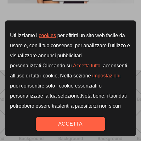
#
entrenamiento
#
bienestar
#
cardio
#
desayuno
#
integración
#
dieta
#
mindfulness
#
nutrición
#
tonificación
#
stress