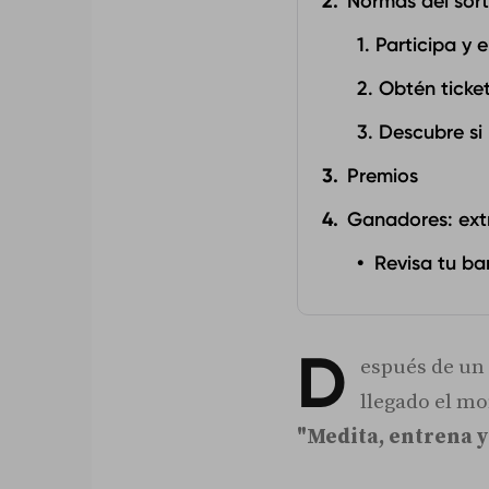
Normas del sor
1. Participa y 
2. Obtén tick
3. Descubre s
Premios
Ganadores: ext
Revisa tu b
D
espués de un
llegado el m
"Medita, entrena 