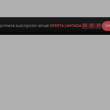
primera suscripción anual.
OFERTA LIMITADA
20
23
36
USA