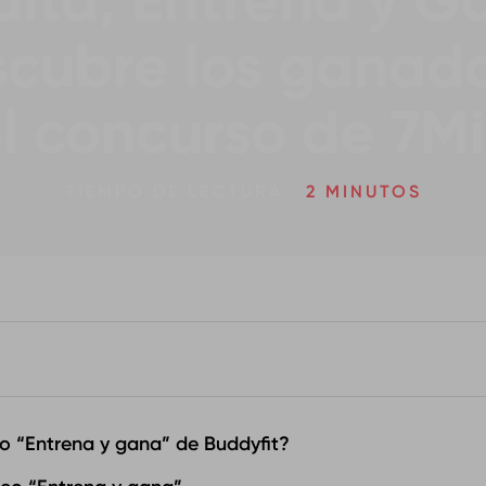
ita, Entrena y G
cubre los ganad
l concurso de 7M
TIEMPO DE LECTURA:
2 MINUTOS
eo “Entrena y gana” de Buddyfit?