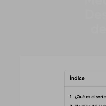
Med
Des
de
Índice
¿Qué es el sort