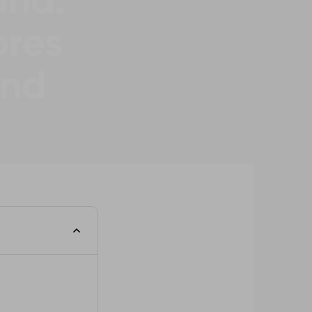
ana:
ores
ind