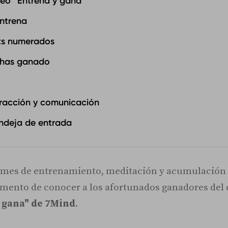
teo “Entrena y gana”
entrena
ets numerados
i has ganado
racción y comunicación
andeja de entrada
 mes de entrenamiento, meditación y acumulación d
omento de conocer a los afortunados ganadores del
y gana" de 7Mind
.