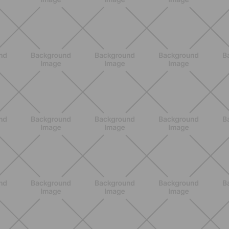
prevenir molestias y ganar movilidad
en verano
DESCUBRE MÁS
ENTRENAMIENTO
Rutina de 4 semanas de Pilates y
cardio suave en casa para sentirte