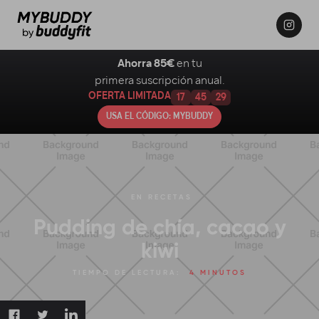
Ahorra 85€
en tu
primera suscripción anual.
OFERTA LIMITADA
17
45
28
USA EL CÓDIGO: MYBUDDY
EN
RECETAS
Pudding de chía, cacao y
kiwi
TIEMPO DE LECTURA:
4 MINUTOS