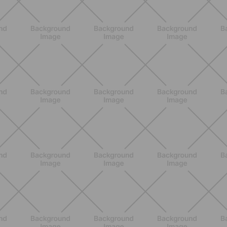
Core en casa: 15 minutos al día para
una postura fuerte y un abdomen
activo
DESCUBRE MÁS
ENTRENAMIENTO
Estiramientos pre-vacaciones: