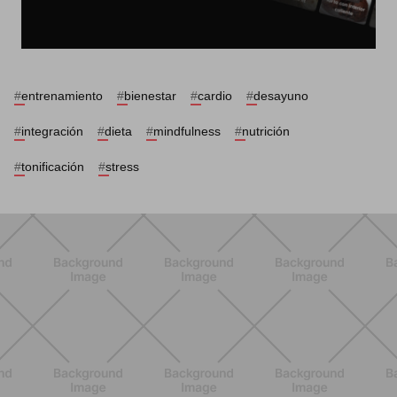
#
entrenamiento
#
bienestar
#
cardio
#
desayuno
#
integración
#
dieta
#
mindfulness
#
nutrición
#
tonificación
#
stress