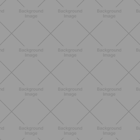
en armonía con tu cuerpo
DESCUBRE MÁS
ENTRENAMIENTO
Ejercicios para glúteos inferiores:
¿cuáles elegir?
DESCUBRE MÁS