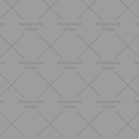
NUTRICIÓN
Comer ligero en verano: alimentos
antiinflamatorios e hidratación para
días calurosos
DESCUBRE MÁS