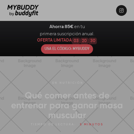
Ahorra 85€
en tu
primera suscripción anual.
OFERTA LIMITADA
03
20
29
USA EL CÓDIGO: MYBUDDY
EN
NUTRICIÓN
Qué comer antes de
entrenar para ganar masa
muscular
TIEMPO DE LECTURA:
5 MINUTOS