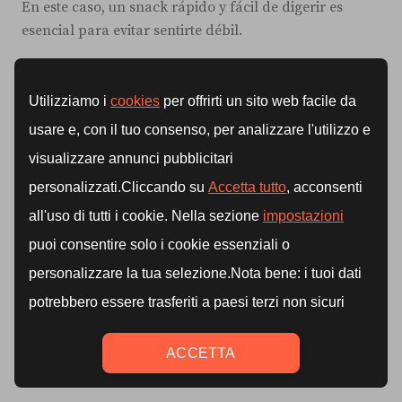
En este caso, un snack rápido y fácil de digerir es
esencial para evitar sentirte débil.
Ejemplo:
un
plátano con un poco de crema de
cacahuate
, o un batido de proteínas con avena;
Consejo extra:
Si prefieres entrenar en ayunas,
asegúrate de consumir un desayuno nutritivo
inmediatamente después del entrenamiento.
Entrenamientos al mediodía o por
la tarde