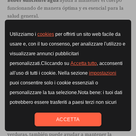
Beber suficiente agua
ayuda a mantener el cuerpo
funcionando de manera óptima y es esencial para la
salud general.
La deshidratación puede afectar negativamente el
rendimiento físico, la recuperación muscular y la
pérdida de grasa.
Se recomienda beber al menos
2 litros de agua al día
,
pero esta cantidad puede variar según la actividad
física, el clima y otros factores individuales.
Escuchar
las señales del cuerpo
y asegurarse de
mantenerse hidratado durante todo el día es
fundamental.
Incluir alimentos ricos en agua, como frutas y
verduras, también puede ayudar a mantener la