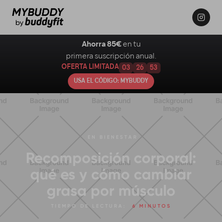
Ahorra 85€
en tu
primera suscripción anual.
OFERTA LIMITADA
03
26
52
USA EL CÓDIGO: MYBUDDY
EN
BIENESTAR
Recomposición corporal:
qué es y cómo cambiar
grasa por músculo
TIEMPO DE LECTURA:
6 MINUTOS