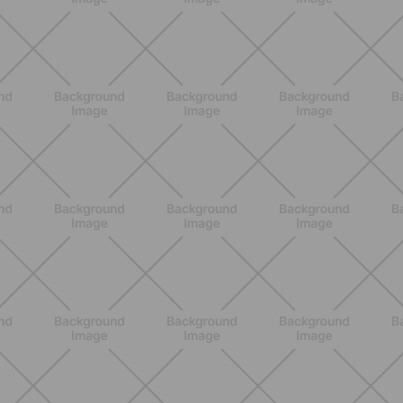
días calurosos
DESCUBRE MÁS
ENTRENAMIENTO
Glúteos y piernas: la rutina suave de
verano para piernas activas