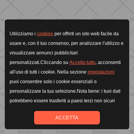
ENTRENAMIENTO
Ejercicios para glúteos inferiores:
¿cuáles elegir?
DESCUBRE MÁS