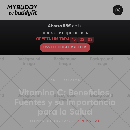
Ahorra 85€
en tu
primera suscripción anual.
OFERTA LIMITADA
15
02
01
USA EL CÓDIGO: MYBUDDY
EN
NUTRICIÓN
Vitamina C: Beneficios,
Fuentes y su Importancia
para la Salud
TIEMPO DE LECTURA:
7 MINUTOS