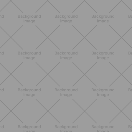
alta energía para cardio y
tonificación
DESCUBRE MÁS
NUTRICIÓN
Comer ligero en verano: alimentos
antiinflamatorios e hidratación para