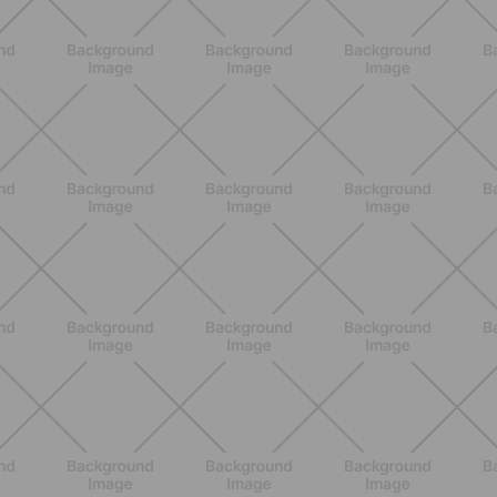
DESCUBRE MÁS
NUTRICIÓN
Comer ligero en verano: alimentos
antiinflamatorios e hidratación para
días calurosos
DESCUBRE MÁS