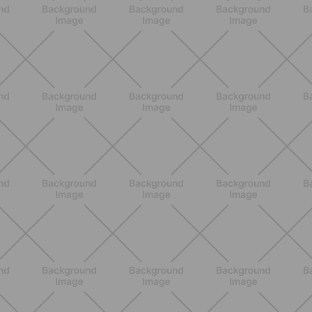
Dolores articulares y menopausia:
causas, síntomas y remedios
eficaces
DESCUBRE MÁS
BIENESTAR
Retención de líquidos en verano: