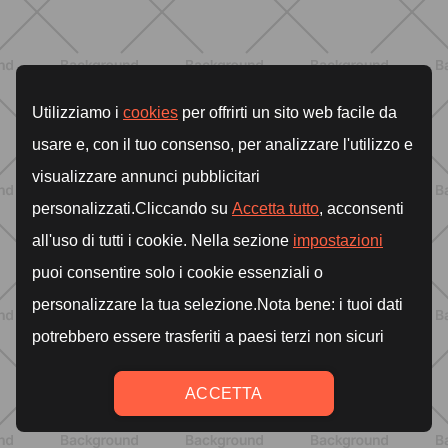
qué hacer de verdad para sentirte
mejor cada día
DESCUBRE MÁS
ENTRENAMIENTO
¿Piernas pesadas en verano? Los
hábitos que pueden ayudarte a