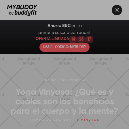
Ahorra 85€
en tu
primera suscripción anual.
OFERTA LIMITADA
14
26
16
USA EL CÓDIGO: MYBUDDY
EN
ENTRENAMIENTO
Yoga Vinyasa: ¿Qué es y
cuáles son los beneficios
para el cuerpo y la mente?
TIEMPO DE LECTURA:
5 MINUTOS