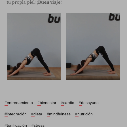
tu propia piel!
¡Buen viaje!
#
entrenamiento
#
bienestar
#
cardio
#
desayuno
#
integración
#
dieta
#
mindfulness
#
nutrición
#
tonificación
#
stress