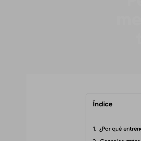
P
me
Índice
¿Por qué entrena