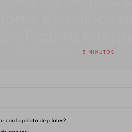
elota de pilates: l
jores ejercicios p
tonificar tu cuerp
TIEMPO DE LECTURA:
5 MINUTOS
r con la pelota de pilates?