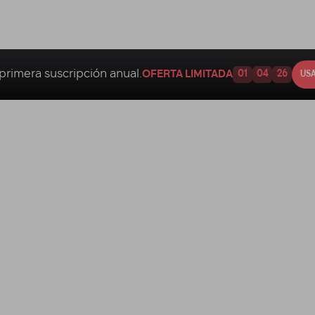
primera suscripción anual.
OFERTA LIMITADA
01
04
25
USA