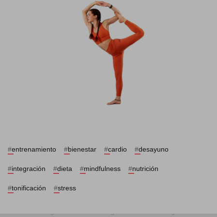
#
entrenamiento
#
bienestar
#
cardio
#
desayuno
#
integración
#
dieta
#
mindfulness
#
nutrición
#
tonificación
#
stress