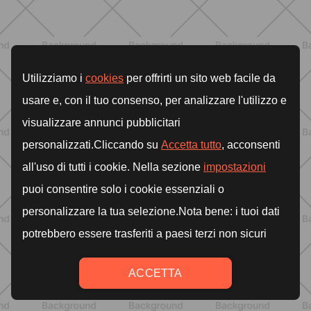
BIENESTAR
Menopausia y dolores en huesos,
articulaciones y músculos: lo que
debes saber
DESCUBRE MÁS
ENTRENAMIENTO