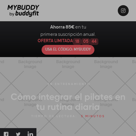
Ahorra 85€
en tu
primera suscripción anual.
OFERTA LIMITADA
18
05
44
USA EL CÓDIGO: MYBUDDY
EN
ENTRENAMIENTO
Cómo integrar el pilates en
tu rutina diaria
TIEMPO DE LECTURA:
5 MINUTOS