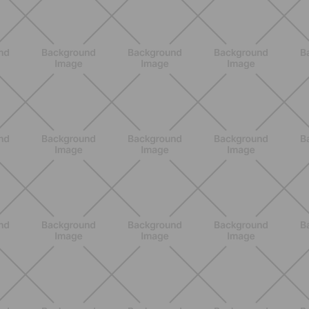
NUTRICIÓN
Comer ligero en verano: alimentos
antiinflamatorios e hidratación para
días calurosos
DESCUBRE MÁS