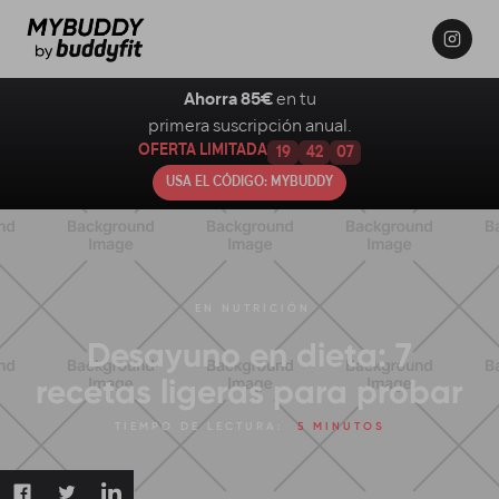
Ahorra 85€
en tu
primera suscripción anual.
OFERTA LIMITADA
19
42
06
USA EL CÓDIGO: MYBUDDY
EN
NUTRICIÓN
Desayuno en dieta: 7
recetas ligeras para probar
TIEMPO DE LECTURA:
5 MINUTOS