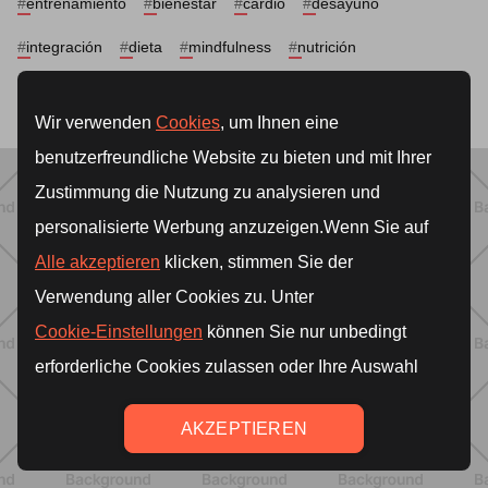
#
entrenamiento
#
bienestar
#
cardio
#
desayuno
#
integración
#
dieta
#
mindfulness
#
nutrición
#
tonificación
#
stress