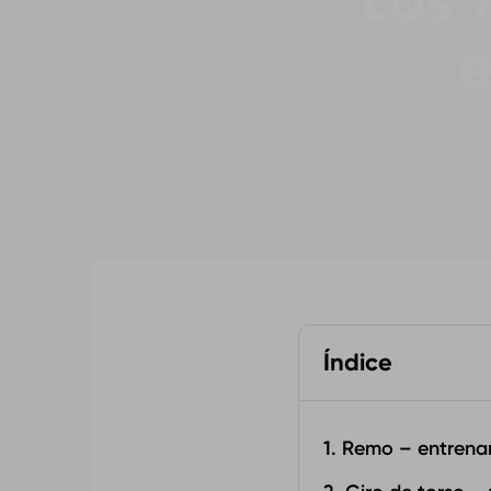
Los 
Índice
1. Remo – entrena