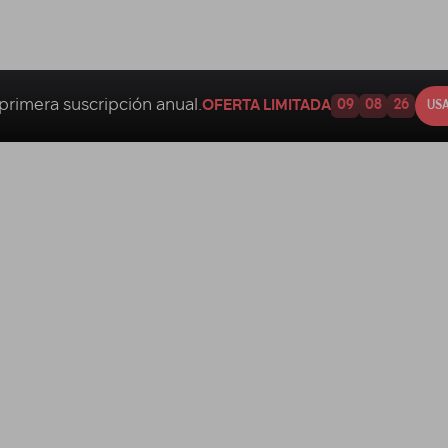
primera suscripción anual.
OFERTA LIMITADA
09
08
25
USA