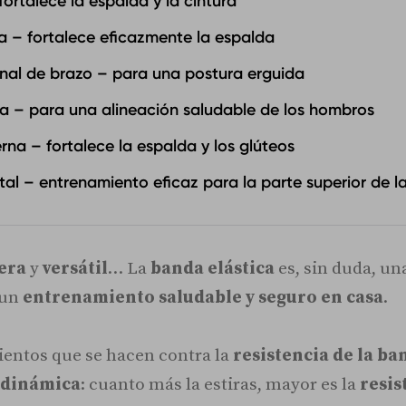
fortalece la espalda y la cintura
a – fortalece eficazmente la espalda
onal de brazo – para una postura erguida
na – para una alineación saludable de los hombros
erna – fortalece la espalda y los glúteos
ntal – entrenamiento eficaz para la parte superior de l
gera
y
versátil
… La
banda elástica
es, sin duda, un
 un
entrenamiento saludable y seguro en casa
.
entos que se hacen contra la
resistencia de la ba
a
dinámica
: cuanto más la estiras, mayor es la
resis