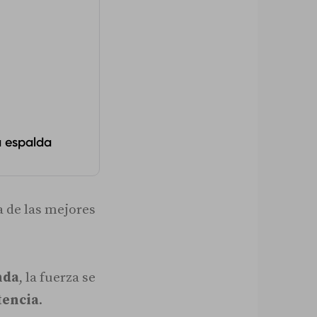
a espalda
a de las mejores
nda
, la fuerza se
tencia
.