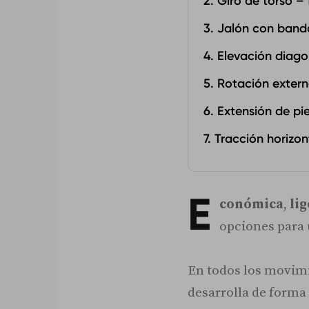
2. Giro de torso – 
3. Jalón con band
4. Elevación diag
5. Rotación exter
6. Extensión de pi
7. Tracción horizo
E
conómica
,
li
opciones para
En todos los movimi
desarrolla de form