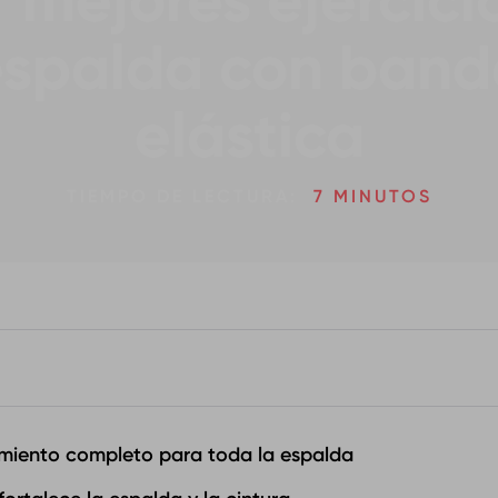
7 mejores ejercici
espalda con band
elástica
TIEMPO DE LECTURA:
7 MINUTOS
miento completo para toda la espalda