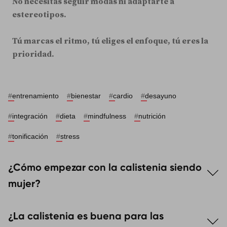
No necesitas seguir modas ni adaptarte a
estereotipos.
Tú marcas el ritmo, tú eliges el enfoque, tú eres la
prioridad.
#
entrenamiento
#
bienestar
#
cardio
#
desayuno
#
integración
#
dieta
#
mindfulness
#
nutrición
#
tonificación
#
stress
¿Cómo empezar con la calistenia siendo
mujer?
Lo ideal es comenzar con
ejercicios básicos y
¿La calistenia es buena para las
accesibles
como sentadillas, planchas, flexiones con