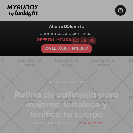
Ahorra 85€
en tu
primera suscripción anual.
OFERTA LIMITADA
02
35
59
USA EL CÓDIGO: MYBUDDY
EN
ENTRENAMIENTO
Rutina de calistenia para
mujeres: fortalece y
tonifica tu cuerpo
TIEMPO DE LECTURA:
7 MINUTOS