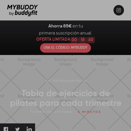
Ahorra 85€
en tu
primera suscripción anual.
OFERTA LIMITADA
00
18
39
USA EL CÓDIGO: MYBUDDY
EN
ENTRENAMIENTO
Tabla de ejercicios de
pilates para cada trimestre
TIEMPO DE LECTURA:
5 MINUTOS