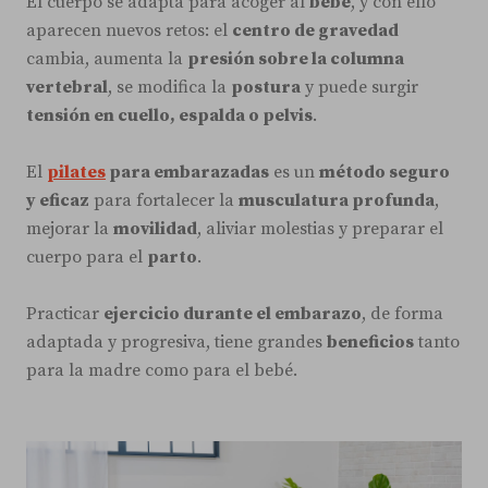
El cuerpo se adapta para acoger al
bebé
, y con ello
aparecen nuevos retos: el
centro de gravedad
cambia, aumenta la
presión sobre la columna
vertebral
, se modifica la
postura
y puede surgir
tensión en cuello, espalda o pelvis
.
El
pilates
para embarazadas
es un
método seguro
y eficaz
para fortalecer la
musculatura profunda
,
mejorar la
movilidad
, aliviar molestias y preparar el
cuerpo para el
parto
.
Practicar
ejercicio durante el embarazo
, de forma
adaptada y progresiva, tiene grandes
beneficios
tanto
para la madre como para el bebé.