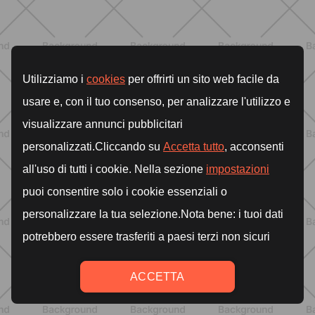
ENTRENAMIENTO
Estiramientos pre-vacaciones:
prevenir molestias y ganar movilidad
en verano
DESCUBRE MÁS