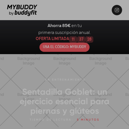
Ahorra 85€
en tu
primera suscripción anual.
OFERTA LIMITADA
11
37
27
USA EL CÓDIGO: MYBUDDY
EN
ENTRENAMIENTO
Sentadilla Goblet: un
ejercicio esencial para
piernas y glúteos
TIEMPO DE LECTURA:
5 MINUTOS