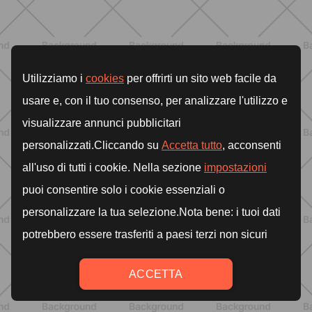
alta energía para cardio y
tonificación
DESCUBRE MÁS
NUTRICIÓN
Comer ligero en verano: alimentos
antiinflamatorios e hidratación para
días calurosos