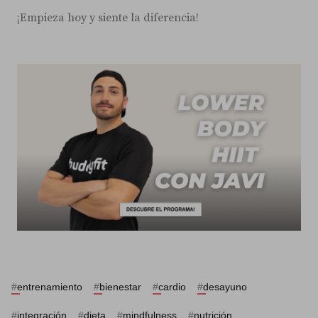
¡Empieza hoy y siente la diferencia!
#
entrenamiento
#
bienestar
#
cardio
#
desayuno
#
integración
#
dieta
#
mindfulness
#
nutrición