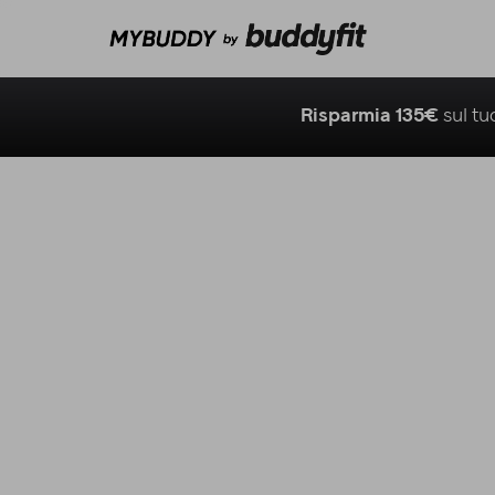
Risparmia 135€
sul t