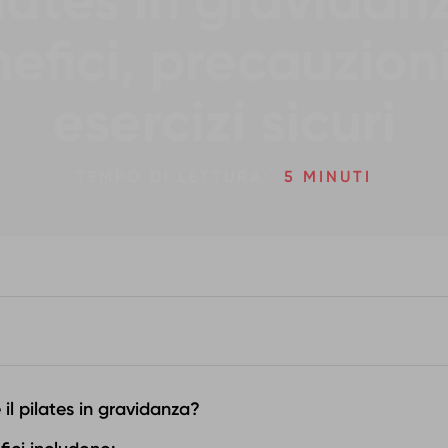
lates in gravidan
efici, precauzion
esercizi sicuri
TEMPO DI LETTURA:
5 MINUTI
 il pilates in gravidanza?