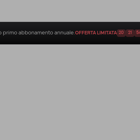
uo
primo abbonamento annuale.
OFFERTA LIMITATA
20
21
5