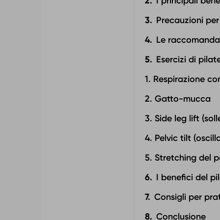
I principali ben
Precauzioni per 
Le raccomandazi
Esercizi di pila
1. Respirazione c
2. Gatto-mucca
3. Side leg lift (s
4. Pelvic tilt (osci
5. Stretching del 
I benefici del p
Consigli per pra
Conclusione