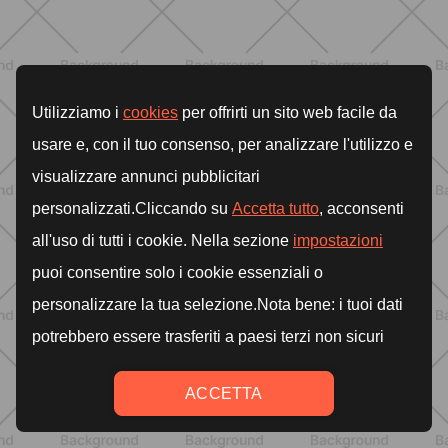
ALLENAMENTO
Glutei e cosce: il workout estivo
dolce ma efficace da fare a casa
SCOPRI