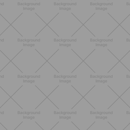
BENESSERE
Come aumentare il metabolismo: 7
metodi scientifici che funzionano
davvero
SCOPRI