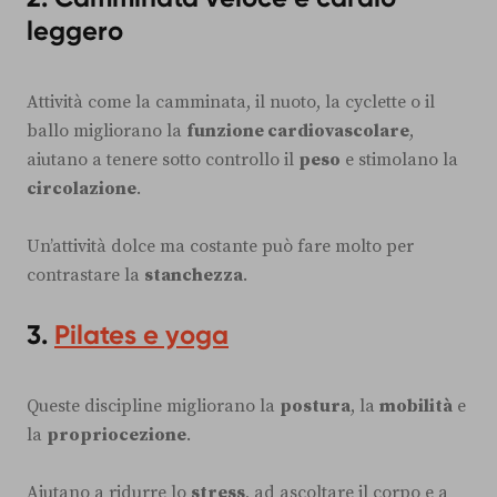
leggero
Attività come la camminata, il nuoto, la cyclette o il
ballo migliorano la
funzione cardiovascolare
,
aiutano a tenere sotto controllo il
peso
e stimolano la
circolazione
.
Un’attività dolce ma costante può fare molto per
contrastare la
stanchezza
.
3.
Pilates e yoga
Queste discipline migliorano la
postura
, la
mobilità
e
la
propriocezione
.
Aiutano a ridurre lo
stress
, ad ascoltare il corpo e a