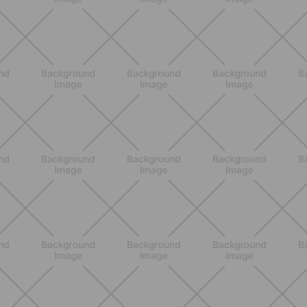
ALLENAMENTO
Scopri i Vincitori del Concorso
Allenati e Vinci con Buddyfit e
L'Occitane en Provence
SCOPRI