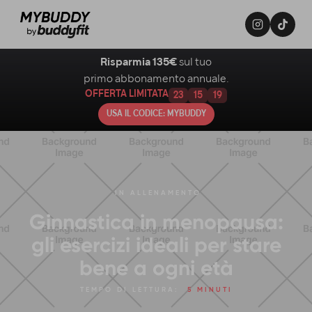
Risparmia 135€
sul tuo
primo abbonamento annuale.
OFFERTA LIMITATA
23
15
18
USA IL CODICE: MYBUDDY
IN
ALLENAMENTO
Ginnastica in menopausa:
gli esercizi ideali per stare
bene a ogni età
TEMPO DI LETTURA:
5 MINUTI