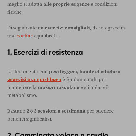
meglio si adatta alle proprie esigenze e condizioni
fisiche.
Di seguito alcuni
esercizi consigliati
, da integrare in
una
routine
equilibrata.
1.
Esercizi di resistenza
L’allenamento con
pesi leggeri, bande elastiche o
esercizi a corpo libero
è fondamentale per
mantenere la
massa muscolare
e stimolare il
metabolismo.
Bastano
2 o 3 sessioni a settimana
per ottenere
benefici significativi.
2.
Camminata veloce e cardio