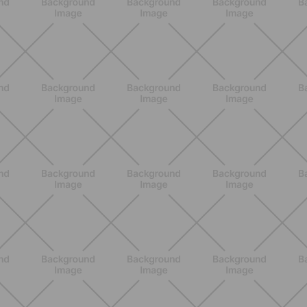
SCOPRI
NUTRIZIONE
Heinz Tomato Ketchup Zero: il gusto
autentico del pomodoro, in una
versione più leggera
SCOPRI