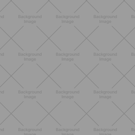
NUTRIZIONE
Grana Padano DOP: valori
nutrizionali, proprietà e perché fa
bene davvero
SCOPRI