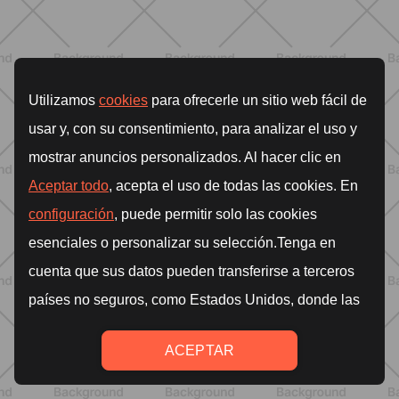
BENESSERE
Epilazione: dai metodi più comuni
alla luce pulsata a casa con Philips
Lumea
SCOPRI