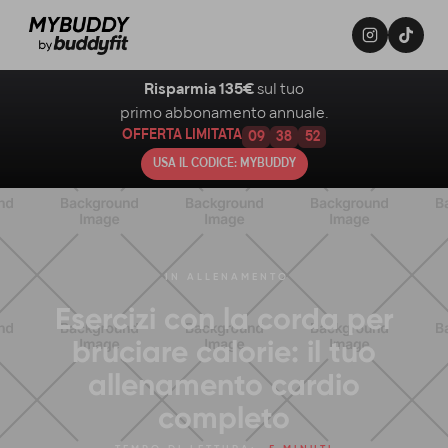
Risparmia 135€
sul tuo
primo abbonamento annuale.
OFFERTA LIMITATA
09
38
51
USA IL CODICE: MYBUDDY
IN
ALLENAMENTO
Esercizi con la corda per
bruciare calorie: il tuo
allenamento cardio
completo