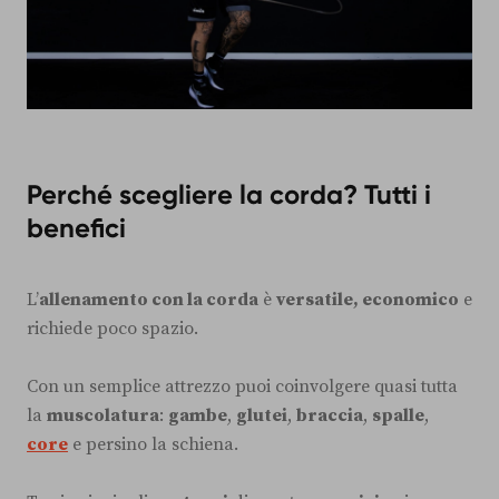
Perché scegliere la corda? Tutti i
benefici
L’
allenamento con la corda
è
versatile, economico
e
richiede poco spazio.
Con un semplice attrezzo puoi coinvolgere quasi tutta
la
muscolatura
:
gambe
,
glutei
,
braccia
,
spalle
,
core
e persino la schiena.