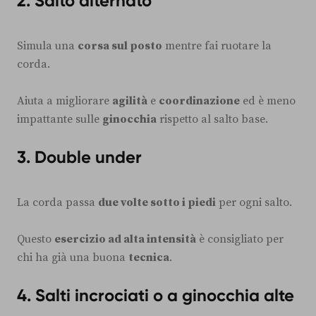
2. Salto alternato
Simula una
corsa sul posto
mentre fai ruotare la
corda.
Aiuta a migliorare
agilità
e
coordinazione
ed è meno
impattante sulle
ginocchia
rispetto al salto base.
3. Double under
La corda passa
due volte sotto i piedi
per ogni salto.
Questo
esercizio ad alta intensità
è consigliato per
chi ha già una buona
tecnica
.
4. Salti incrociati o a ginocchia alte