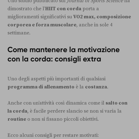
Uno studio pubblicato sul
Journal of Sports Science
ha
dimostrato che l’
HIIT con corda
porta a
miglioramenti significativi su
VO2 max, composizione
corporea e forza muscolare
, anche in sole 4
settimane.
Come mantenere la motivazione
con la corda: consigli extra
Uno degli aspetti più importanti di qualsiasi
programma di allenamento
è la
costanza
.
Anche con un’attività così dinamica come il
salto con
la corda
, è facile perdere slancio se non si varia la
routine
o non si fissano piccoli obiettivi.
Ecco alcuni consigli per restare motivati: