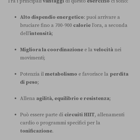
Tra i principali
vantaggi
di questo
esercizio
ci sono:
Alto dispendio energetico
: puoi arrivare a
bruciare fino a 700-900
calorie
l’ora, a seconda
dell’
intensità
;
Migliora la coordinazione
e la
velocità
nei
movimenti;
Potenzia il
metabolismo
e favorisce la
perdita
di peso
;
Allena
agilità, equilibrio e resistenza
;
Può essere parte di
circuiti HIIT
, allenamenti
cardio o programmi specifici per la
tonificazione
.