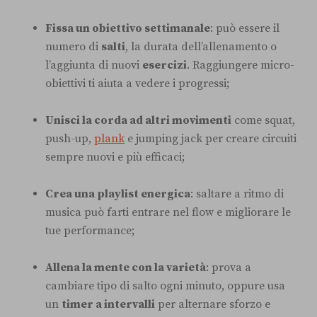
Fissa un obiettivo settimanale
: può essere il
numero di
salti
, la durata dell’allenamento o
l’aggiunta di nuovi
esercizi
. Raggiungere micro-
obiettivi ti aiuta a vedere i progressi;
Unisci la corda ad altri movimenti
come squat,
push-up,
plank
e jumping jack per creare circuiti
sempre nuovi e più efficaci;
Crea una playlist energica
: saltare a ritmo di
musica può farti entrare nel flow e migliorare le
tue performance;
Allena la mente con la varietà
: prova a
cambiare tipo di salto ogni minuto, oppure usa
un
timer a intervalli
per alternare sforzo e