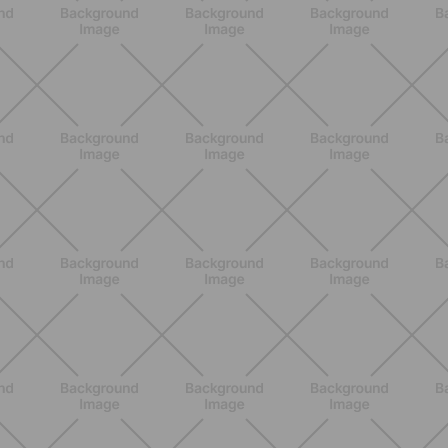
Glutei e cosce: il workout estivo
dolce ma efficace da fare a casa
SCOPRI
BENESSERE
Pancia gonfia d'estate: perché con il
caldo peggiora e come stare meglio