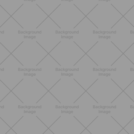
BENESSERE
Scopri i Vincitori del Concorso
Allenati e Vinci con Buddyfit e Philips
Lumea
SCOPRI