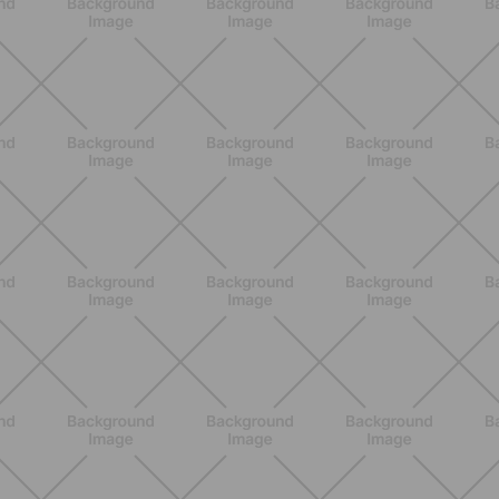
NUTRIZIONE
Grana Padano DOP: valori
nutrizionali, proprietà e perché fa
bene davvero
SCOPRI