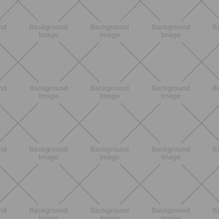
ALLENAMENTO
Scopri i Vincitori del Concorso
Allenati e Vinci con Buddyfit e
L'Occitane en Provence
SCOPRI