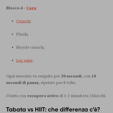
Blocco 4 –
Core
Crunch
;
Plank
;
Bicycle crunch
;
Leg raise
.
Ogni esercizio va eseguito per
20 secondi
, con
10
secondi di pausa
, ripetuto per 8 volte.
Il tutto con
recupero attivo
di 1-2 minuti tra i blocchi.
Tabata vs HIIT: che differenza c’è?