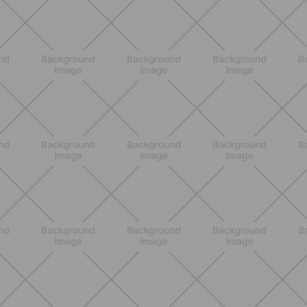
BENESSERE
Come aumentare il metabolismo: 7
metodi scientifici che funzionano
davvero
SCOPRI
ALLENAMENTO