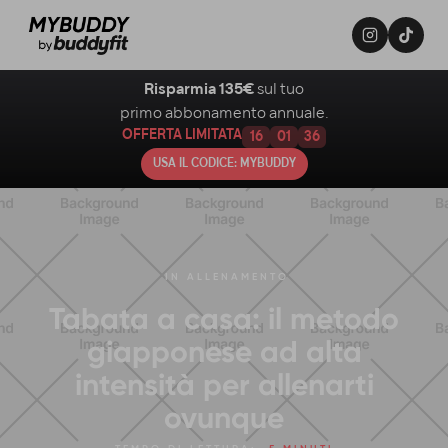
Risparmia 135€
sul tuo
primo abbonamento annuale.
OFFERTA LIMITATA
16
01
35
USA IL CODICE: MYBUDDY
IN
ALLENAMENTO
Tabata a casa: il metodo
giapponese ad alta
intensità per allenarti
ovunque