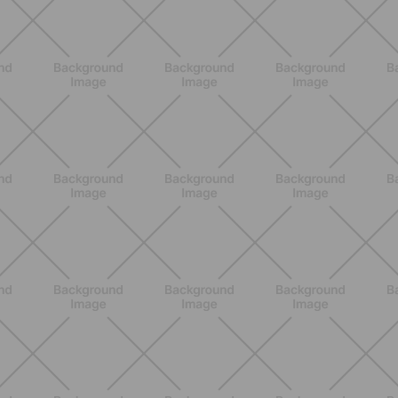
NUTRIZIONE
Heinz Tomato Ketchup Zero: il gusto
autentico del pomodoro, in una
versione più leggera
SCOPRI