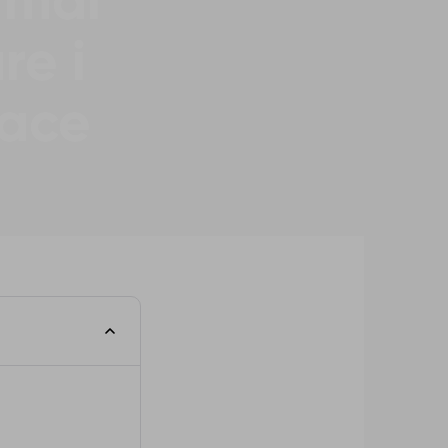
l mal
re i
cace