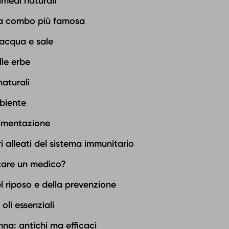
medi naturali
 la combo più famosa
 acqua e sale
lle erbe
naturali
mbiente
limentazione
ri alleati del sistema immunitario
are un medico?
l riposo e della prevenzione
oli essenziali
nna: antichi ma efficaci