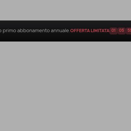
uo
primo abbonamento annuale.
OFFERTA LIMITATA
01
05
5