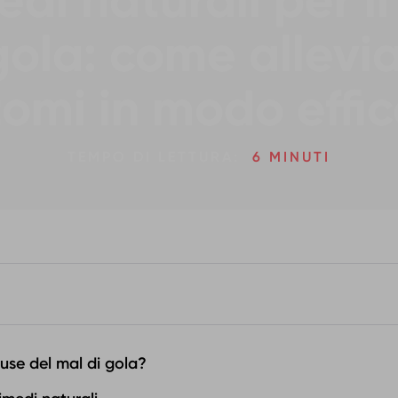
di naturali per i
gola: come allevia
tomi in modo effi
TEMPO DI LETTURA:
6 MINUTI
use del mal di gola?