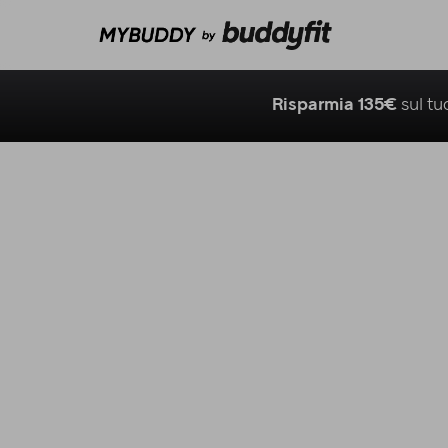
Risparmia 135€
sul t