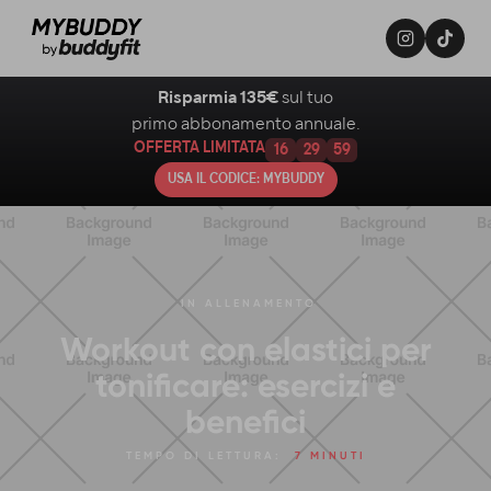
Risparmia 135€
sul tuo
primo abbonamento annuale.
OFFERTA LIMITATA
16
29
57
USA IL CODICE: MYBUDDY
IN
ALLENAMENTO
Workout con elastici per
tonificare: esercizi e
benefici
TEMPO DI LETTURA:
7 MINUTI