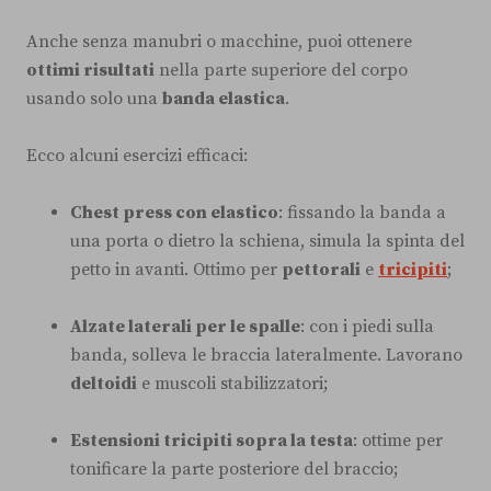
Anche senza manubri o macchine, puoi ottenere
ottimi risultati
nella parte superiore del corpo
usando solo una
banda elastica
.
Ecco alcuni esercizi efficaci:
Chest press con elastico
: fissando la banda a
una porta o dietro la schiena, simula la spinta del
petto in avanti. Ottimo per
pettorali
e
tricipiti
;
Alzate laterali per le spalle
: con i piedi sulla
banda, solleva le braccia lateralmente. Lavorano
deltoidi
e muscoli stabilizzatori;
Estensioni tricipiti sopra la testa
: ottime per
tonificare la parte posteriore del braccio;