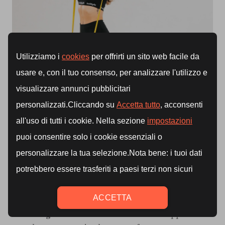
Errori comuni da evitare con gli
elastici
Per sfruttare al meglio i benefici delle
bande
elastiche
, evita questi
errori comuni
:
Non controllare il ritorno
: rilasciare l’elastico
troppo velocemente riduce l’efficacia e aumenta il
rischio di infortuni;
Scegliere una resistenza errata
: troppo