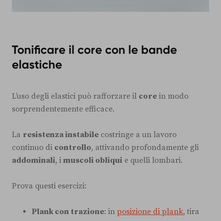
Tonificare il core con le bande
elastiche
L’uso degli elastici può rafforzare il
core
in modo
sorprendentemente efficace.
La
resistenza instabile
costringe a un lavoro
continuo di
controllo
, attivando profondamente gli
addominali
, i
muscoli obliqui
e quelli lombari.
Prova questi esercizi:
Plank con trazione
: in
posizione di plank
, tira