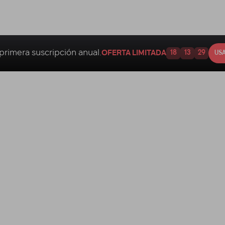
primera suscripción anual.
OFERTA LIMITADA
18
13
28
USA