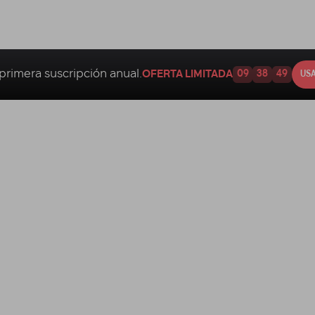
primera suscripción anual.
OFERTA LIMITADA
09
38
48
USA