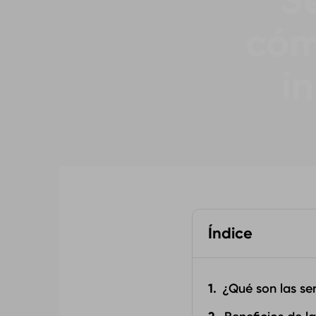
S
cóm
in
Índice
¿Qué son las se