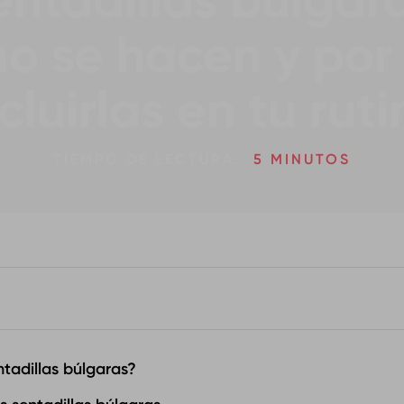
entadillas búlgara
o se hacen y por
cluirlas en tu rut
TIEMPO DE LECTURA:
5 MINUTOS
ntadillas búlgaras?