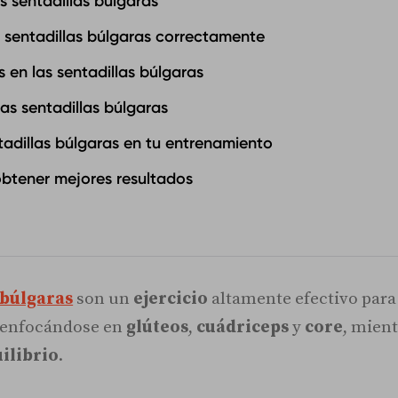
s sentadillas búlgaras
 sentadillas búlgaras correctamente
 en las sentadillas búlgaras
las sentadillas búlgaras
ntadillas búlgaras en tu entrenamiento
btener mejores resultados
búlgaras
son un
ejercicio
altamente efectivo para 
 enfocándose en
glúteos
,
cuádriceps
y
core
, mient
ilibrio
.