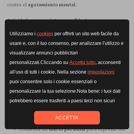
contra el
agotamiento mental
.
Actividades como
pintar, escribir, tocar un
instrumento o incluso cocinar
permiten desconectar
de las preocupaciones diarias y canalizar las
emociones de manera constructiva.
Además,
estas actividades estimulan la producción
de dopamina
, un neurotransmisor que genera placer
y motivación.
Algunas ideas para incluir actividades creativas en tu
día a día:
Dedica 15 minutos a
dibujar o colorear
;
Comienza un
diario personal
para expresar tus