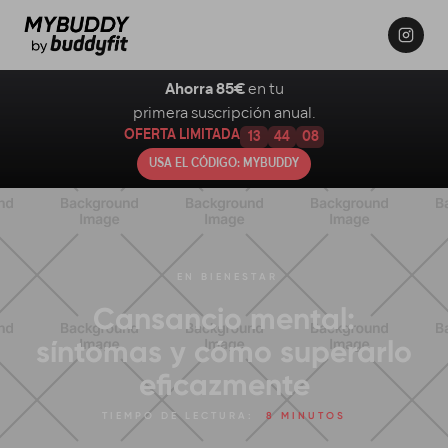
Ahorra 85€
en tu
primera suscripción anual.
OFERTA LIMITADA
13
44
07
USA EL CÓDIGO: MYBUDDY
EN
BIENESTAR
Cansancio mental:
síntomas y cómo superarlo
eficazmente
TIEMPO DE LECTURA:
8 MINUTOS