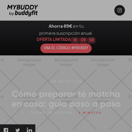
Ahorra 85€
en tu
primera suscripción anual.
OFERTA LIMITADA
18
09
07
USA EL CÓDIGO: MYBUDDY
EN
NUTRICIÓN
Cómo preparar té matcha
en casa: guía paso a paso
TIEMPO DE LECTURA:
3 MINUTOS