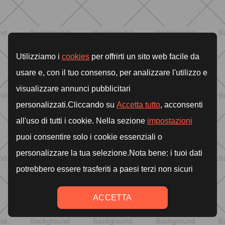
BIENESTAR
Primer trimestre sin ansiedad: guía
completa para entender síntomas,
energía, descanso y actividad diaria
DESCUBRE MÁS