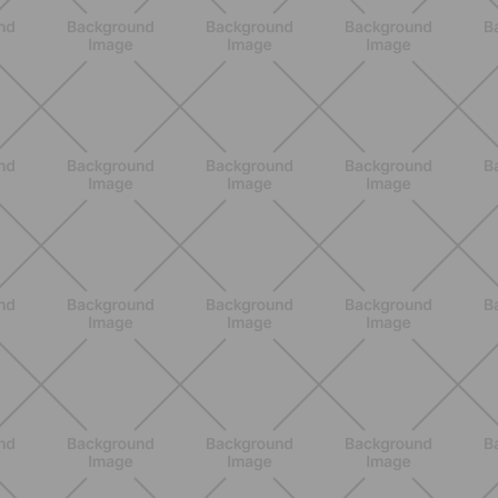
prevenir molestias y ganar movilidad
en verano
DESCUBRE MÁS
ENTRENAMIENTO
Rutina de 4 semanas de Pilates y
cardio suave en casa para sentirte
en armonía con tu cuerpo