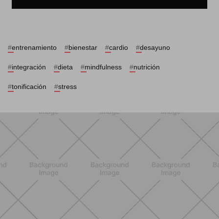
#
entrenamiento
#
bienestar
#
cardio
#
desayuno
#
integración
#
dieta
#
mindfulness
#
nutrición
#
tonificación
#
stress