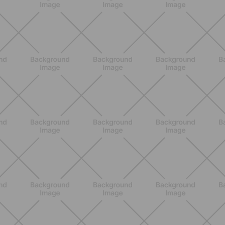
NUTRICIÓN
Comer ligero en verano: alimentos
antiinflamatorios e hidratación para
días calurosos
DESCUBRE MÁS