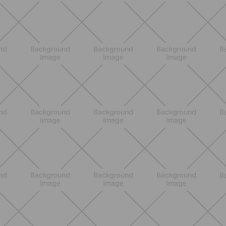
Core en casa: 15 minutos al día para
una postura fuerte y un abdomen
activo
DESCUBRE MÁS
ENTRENAMIENTO
Estiramientos pre-vacaciones: