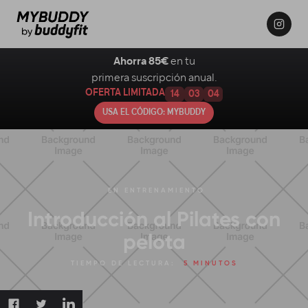
Ahorra 85€
en tu
primera suscripción anual.
OFERTA LIMITADA
14
03
03
USA EL CÓDIGO: MYBUDDY
EN
ENTRENAMIENTO
Introducción al Pilates con
pelota
TIEMPO DE LECTURA:
5 MINUTOS