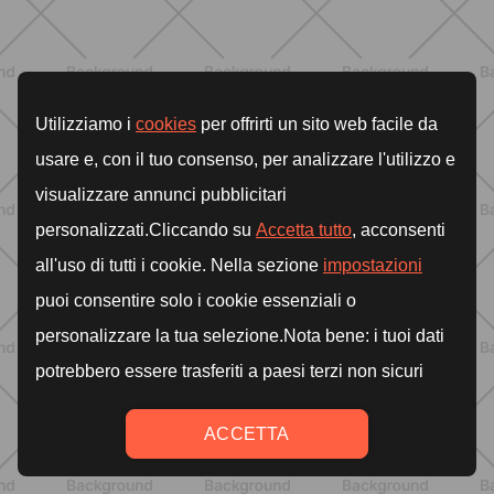
ENTRENAMIENTO
Rutina de 4 semanas de Pilates y
cardio suave en casa para sentirte
en armonía con tu cuerpo
DESCUBRE MÁS