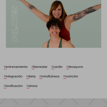
#
entrenamiento
#
bienestar
#
cardio
#
desayuno
#
integración
#
dieta
#
mindfulness
#
nutrición
#
tonificación
#
stress