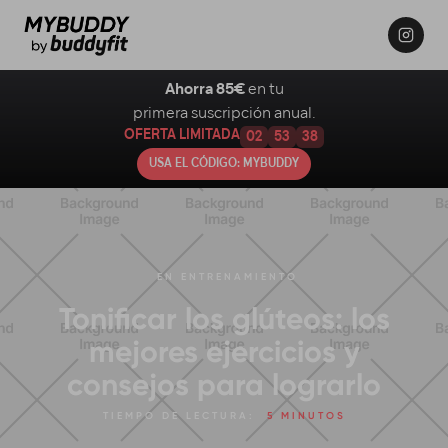
Ahorra 85€
en tu
primera suscripción anual.
OFERTA LIMITADA
02
53
37
USA EL CÓDIGO: MYBUDDY
EN
ENTRENAMIENTO
Tonificar los glúteos: los
mejores ejercicios y
consejos para lograrlo
TIEMPO DE LECTURA:
5 MINUTOS