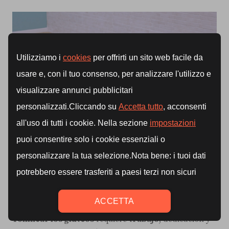
Conclusión: la clave está en la
constancia y el esfuerzo
Tonificar los glúteos
requiere
trabajo
, dedicación y