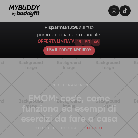
Risparmia 135€
sul tuo
primo abbonamento annuale.
OFFERTA LIMITATA
15
50
45
USA IL CODICE: MYBUDDY
IN
ALLENAMENTO
EMOM: cos'è, come
funziona ed esempi di
esercizi da fare a casa
TEMPO DI LETTURA:
5 MINUTI