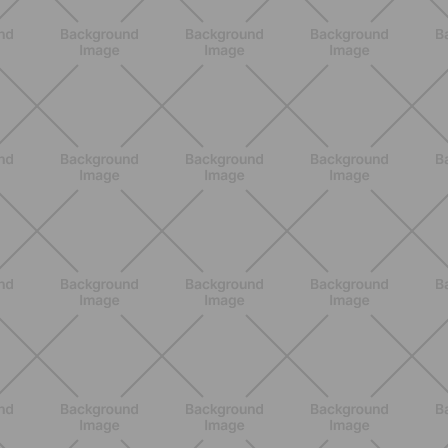
BENESSERE
Estate e peli: cosa sapere se scegli
di rimuoverli
SCOPRI