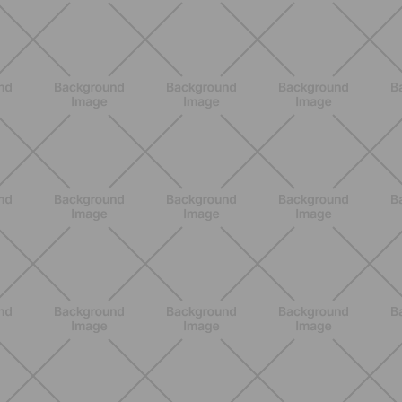
Scopri i Vincitori del Concorso
Allenati e Vinci con Buddyfit e
L'Occitane en Provence
SCOPRI
BENESSERE