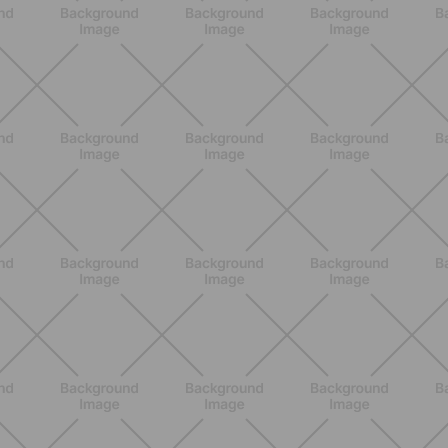
BENESSERE
Lipedema, cellulite o ritenzione?
Come riconoscerli e perché non sono
la stessa cosa
SCOPRI