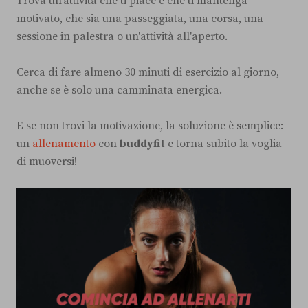
Trova un'attività che ti piace e che ti mantenga
motivato, che sia una passeggiata, una corsa, una
sessione in palestra o un'attività all'aperto.
Cerca di fare almeno 30 minuti di esercizio al giorno,
anche se è solo una camminata energica.
E se non trovi la motivazione, la soluzione è semplice:
un
allenamento
con
buddyfit
e torna subito la voglia
di muoversi!