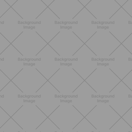
casa
SCOPRI
BENESSERE
Come aumentare il metabolismo: 7
metodi scientifici che funzionano
davvero