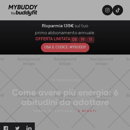
Risparmia 135€
sul tuo
primo abbonamento annuale.
OFFERTA LIMITATA
08
19
10
USA IL CODICE: MYBUDDY
IN
BENESSERE
Come avere più energia: 6
abitudini da adottare
TEMPO DI LETTURA:
5 MINUTI