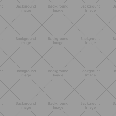
Scopri i Vincitori del Concorso
Allenati e Vinci con Buddyfit e Philips
Lumea
SCOPRI
ALLENAMENTO
Pilates con le bottiglie d'acqua:
esercizi facili ed efficaci da fare a