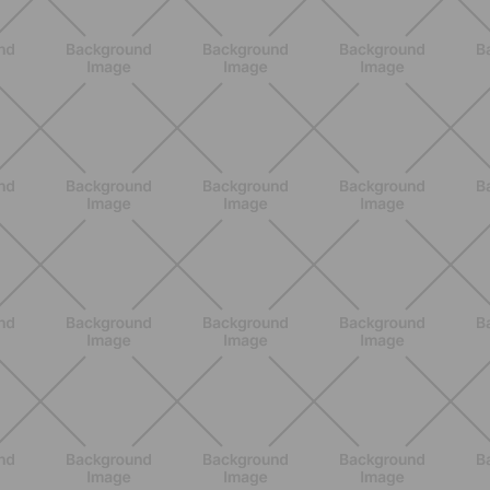
NUTRIZIONE
Grana Padano DOP: valori
nutrizionali, proprietà e perché fa
bene davvero
SCOPRI
ALLENAMENTO