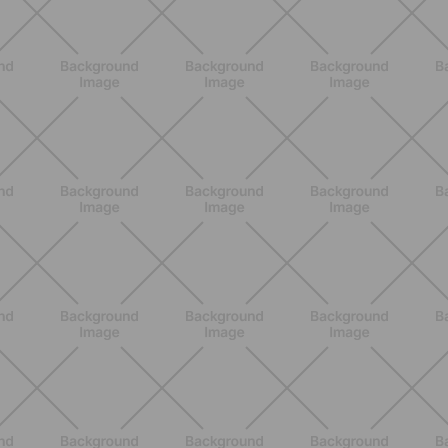
BENESSERE
Epilazione: dai metodi più comuni
alla luce pulsata a casa con Philips
Lumea
SCOPRI