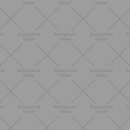
NUTRIZIONE
Heinz Tomato Ketchup Zero: il gusto
autentico del pomodoro, in una
versione più leggera
SCOPRI