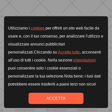
BENESSERE
Lipedema, cellulite e ritenzione
idrica: le differenze che nessuno ti
spiega
SCOPRI