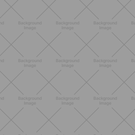
NUTRIZIONE
Heinz Tomato Ketchup Zero: il gusto
autentico del pomodoro, in una
versione più leggera
SCOPRI