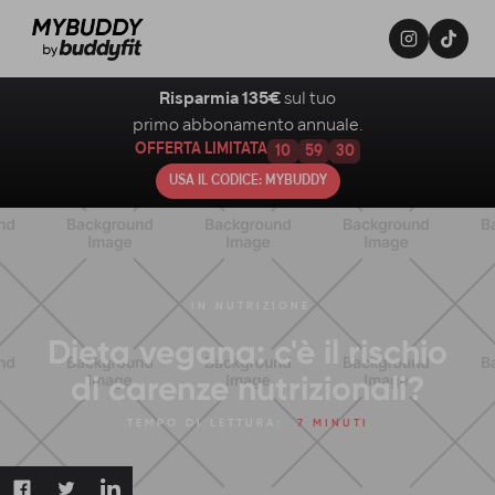
Risparmia 135€
sul tuo
primo abbonamento annuale.
OFFERTA LIMITATA
10
59
29
USA IL CODICE: MYBUDDY
IN
NUTRIZIONE
Dieta vegana: c'è il rischio
di carenze nutrizionali?
TEMPO DI LETTURA:
7 MINUTI