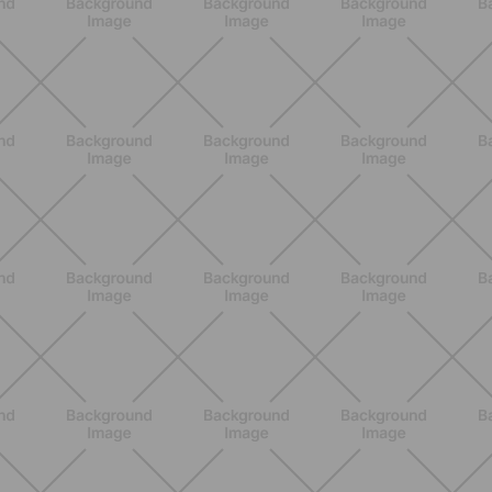
NUTRIZIONE
Grana Padano DOP: valori
nutrizionali, proprietà e perché fa
bene davvero
SCOPRI