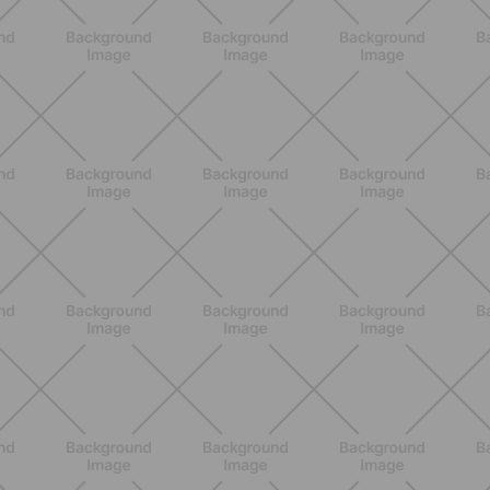
Pilates con le bottiglie d'acqua:
esercizi facili ed efficaci da fare a
casa
SCOPRI
BENESSERE
Come aumentare il metabolismo: 7