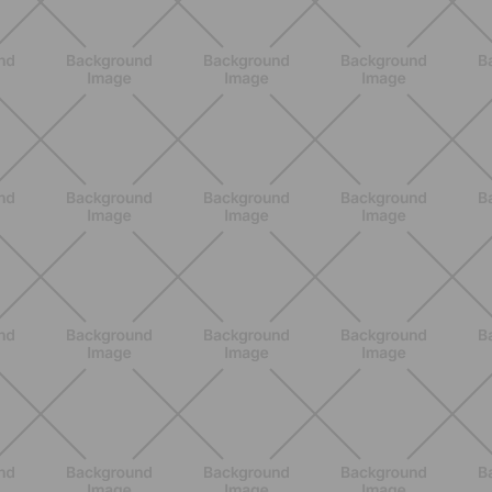
ALLENAMENTO
Scopri i Vincitori del Concorso
Allenati e Vinci con Buddyfit e
L'Occitane en Provence
SCOPRI