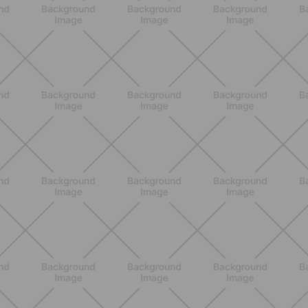
SCOPRI
BENESSERE
Pancia gonfia d'estate: perché con il
caldo peggiora e come stare meglio
SCOPRI