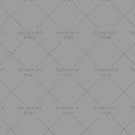
BENESSERE
Scopri i Vincitori del Concorso
Allenati e Vinci con Buddyfit e Philips
Lumea
SCOPRI
ALLENAMENTO