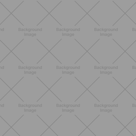
SCOPRI
BENESSERE
Scopri i Vincitori del Concorso
Allenati e Vinci con Buddyfit e Philips
Lumea
SCOPRI