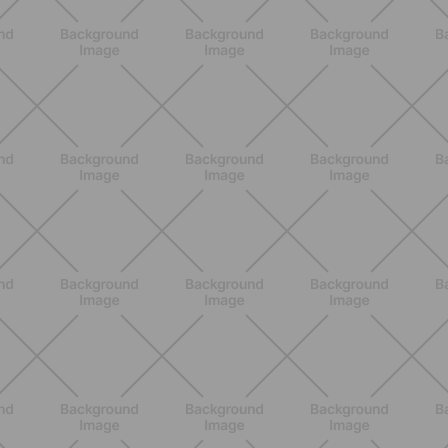
BENESSERE
Estate e peli: cosa sapere se scegli
di rimuoverli
SCOPRI