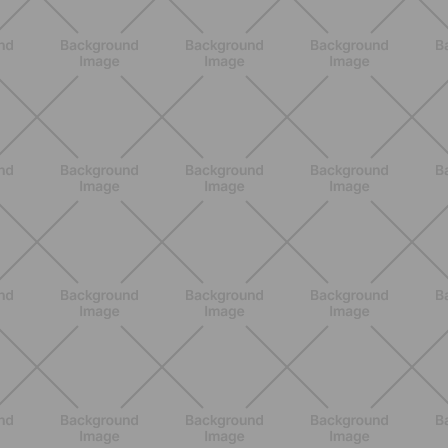
bene davvero
SCOPRI
ALLENAMENTO
Scopri i Vincitori del Concorso
Allenati e Vinci con Buddyfit e
L'Occitane en Provence