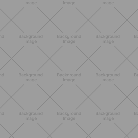
Heinz Tomato Ketchup Zero: il gusto
autentico del pomodoro, in una
versione più leggera
SCOPRI
NUTRIZIONE
Grana Padano DOP: valori
nutrizionali, proprietà e perché fa