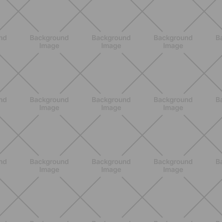
BENESSERE
Come aumentare il metabolismo: 7
metodi scientifici che funzionano
davvero
SCOPRI