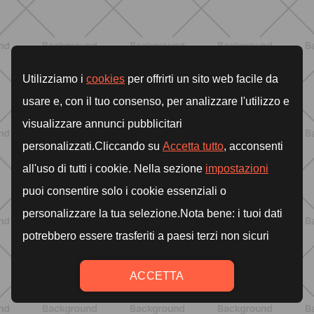
Lipedema, cellulite e ritenzione
idrica: le differenze che nessuno ti
spiega
SCOPRI
ALLENAMENTO
Addominali in piedi: 8 esercizi