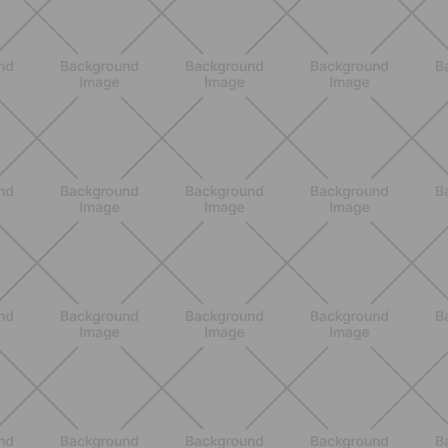
BENESSERE
Epilazione: dai metodi più comuni
alla luce pulsata a casa con Philips
Lumea
SCOPRI
NUTRIZIONE