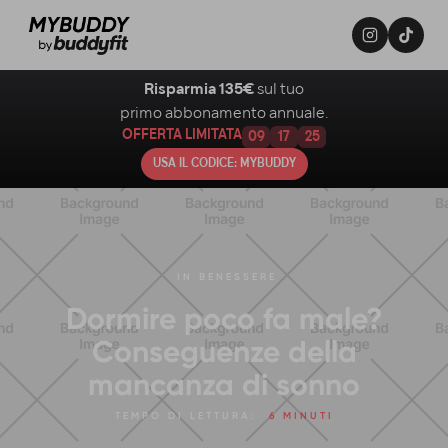
Risparmia 135€
sul tuo
primo abbonamento annuale.
OFFERTA LIMITATA
09
17
24
USA IL CODICE: MYBUDDY
IN
BENESSERE
Dormire poco fa male?
Conseguenze della
mancanza di sonno
TEMPO DI LETTURA:
6 MINUTI