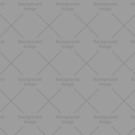
BENESSERE
Lipedema, cellulite o ritenzione?
Come riconoscerli e perché non sono
la stessa cosa
SCOPRI
BENESSERE