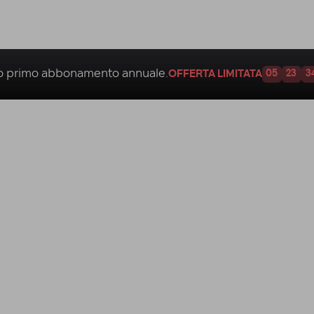
uo
primo abbonamento annuale.
OFFERTA LIMITATA
05
23
3