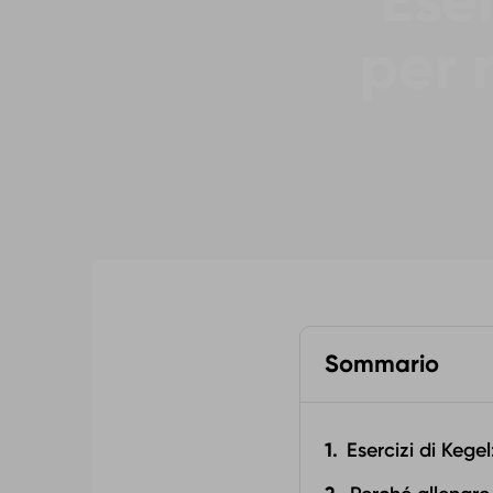
Eser
per 
Sommario
Esercizi di Kege