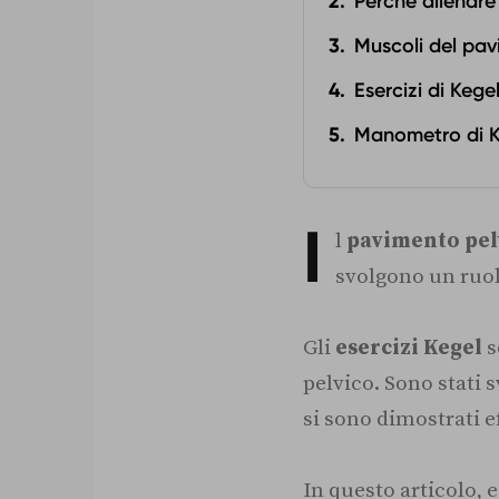
Perché allenare
Muscoli del pav
Esercizi di Keg
Manometro di K
I
l
pavimento pe
svolgono un ruol
Gli
esercizi Kegel
s
pelvico. Sono stati 
si sono dimostrati ef
In questo articolo, 