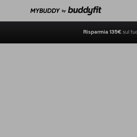
Risparmia 135€
sul t