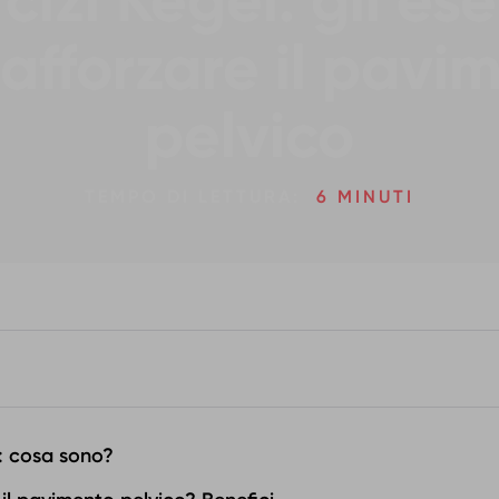
cizi Kegel: gli ese
rafforzare il pavi
pelvico
TEMPO DI LETTURA:
6 MINUTI
l: cosa sono?