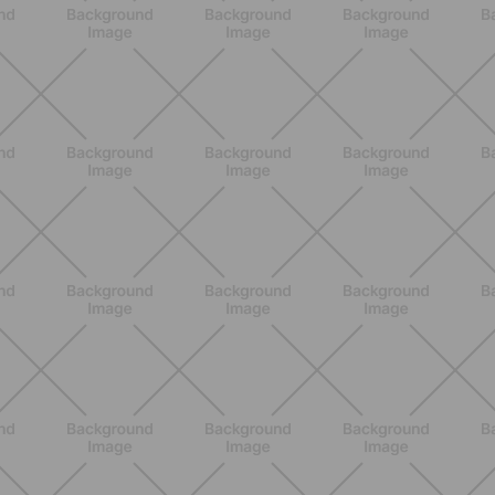
BENESSERE
Epilazione: dai metodi più comuni
alla luce pulsata a casa con Philips
Lumea
SCOPRI
NUTRIZIONE