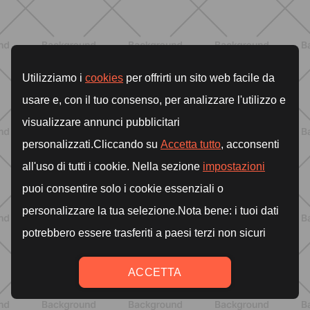
Heinz Tomato Ketchup Zero: il gusto
autentico del pomodoro, in una
versione più leggera
SCOPRI
NUTRIZIONE
Grana Padano DOP: valori
nutrizionali, proprietà e perché fa