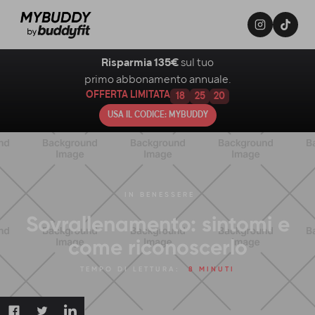
Risparmia 135€
sul tuo
primo abbonamento annuale.
OFFERTA LIMITATA
18
25
19
USA IL CODICE: MYBUDDY
IN
BENESSERE
Sovrallenamento: sintomi e
come riconoscerlo
TEMPO DI LETTURA:
8 MINUTI