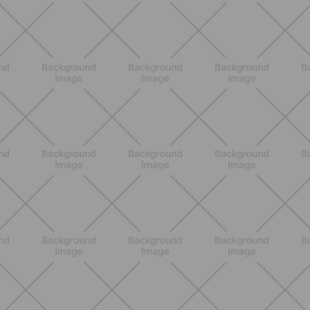
Scopri i Vincitori del Concorso
Allenati e Vinci con Buddyfit e
L'Occitane en Provence
SCOPRI
BENESSERE
Scopri i Vincitori del Concorso
Allenati e Vinci con Buddyfit e Philips