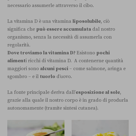
necessario assumerle attraverso il cibo.
La vitamina D è una vitamina
liposolubile
, ciò
significa che
può essere accumulata
dal nostro
organismo, senza la necessità di assumerla con
regolarità.
Dove troviamo la vitamina D?
Esistono
pochi
aliment
i ricchi di vitamina D. A contenerne quantità
maggiori sono
alcuni pesci
– come salmone, aringa e
sgombro – e il
tuorlo
d’uovo.
La fonte principale deriva dall’
esposizione al sole
,
grazie alla quale il nostro corpo è in grado di produrla
autonomamente (tramite sintesi cutanea).