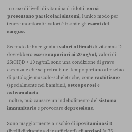
In caso di livelli di vitamina d ridotti n
on si
presentano particolari sintomi
, l'unico modo per
tenere monitorati i valori è tramite gli
esami del
sangue.
Secondo le linee guida i
valori ottimali
di vitamina D
dovrebbero essere
superiori ai 20 ng/ml
; valori di
25(OH)D < 10 ng/mL sono una condizione di grave
carenza e che se protratti nel tempo portano al rischio
di patologie muscolo-scheletriche, come
rachitismo
(specialmente nei bambini),
osteoporosi
e
osteomalacia
.
Inoltre, può causare un indebolimento del
sistema
immunitario
e provocare
depressione
.
Sono maggiormente a rischio di
ipovitaminosi D
(livelli di vitamina d insufficienti) gli
anziani
(≥ 75