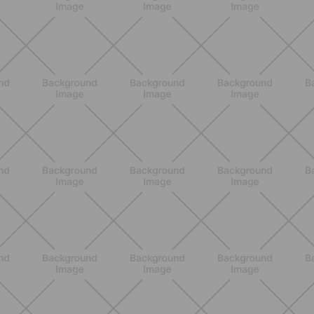
NUTRIZIONE
Heinz Tomato Ketchup Zero: il gusto
autentico del pomodoro, in una
versione più leggera
SCOPRI
NUTRIZIONE