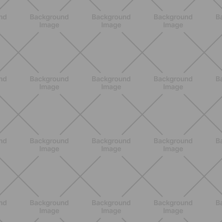
BENESSERE
Estate e peli: cosa sapere se scegli
di rimuoverli
SCOPRI