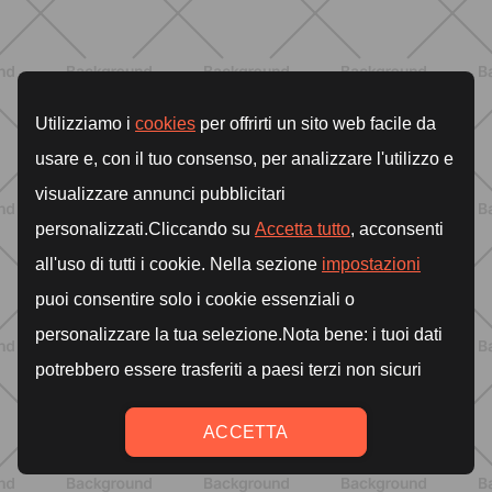
BENESSERE
Lipedema, cellulite e ritenzione
idrica: le differenze che nessuno ti
spiega
SCOPRI