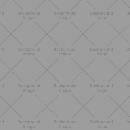
Grana Padano DOP: valori
nutrizionali, proprietà e perché fa
bene davvero
SCOPRI
ALLENAMENTO