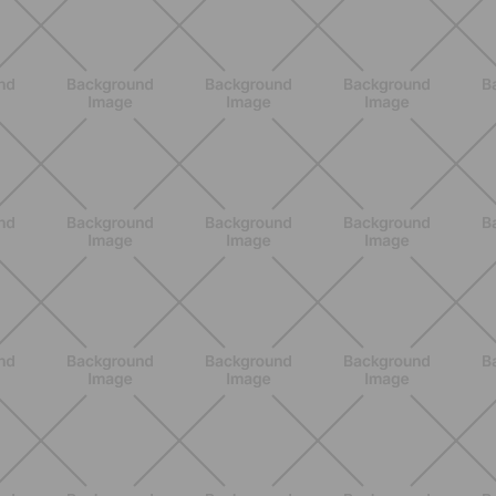
SCOPRI
BENESSERE
Come aumentare il metabolismo: 7
metodi scientifici che funzionano
davvero
SCOPRI