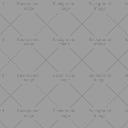
BENESSERE
Lipedema, cellulite o ritenzione?
Come riconoscerli e perché non sono
la stessa cosa
SCOPRI