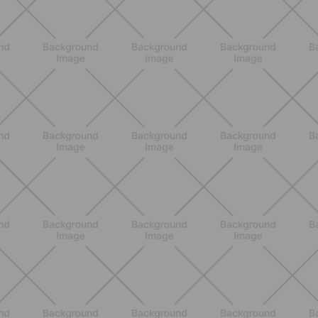
BENESSERE
Epilazione: dai metodi più comuni
alla luce pulsata a casa con Philips
Lumea
SCOPRI