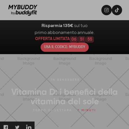
Risparmia 135€
sul tuo
primo abbonamento annuale.
OFFERTA LIMITATA
06
51
54
USA IL CODICE: MYBUDDY
IN
BENESSERE
Vitamina D: i benefici della
vitamina del sole
TEMPO DI LETTURA:
7 MINUTI