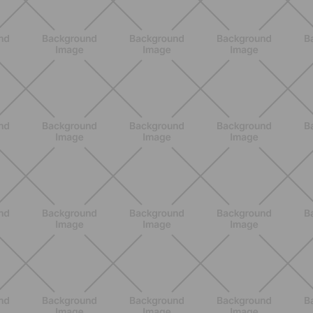
SCOPRI
ALLENAMENTO
Pilates con le bottiglie d'acqua:
esercizi facili ed efficaci da fare a
casa
SCOPRI