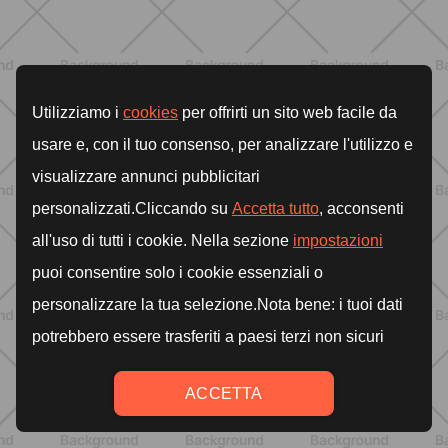
BENESSERE
Estate e peli: cosa sapere se scegli
di rimuoverli
SCOPRI