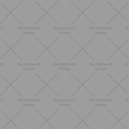
BENESSERE
Epilazione: dai metodi più comuni
alla luce pulsata a casa con Philips
Lumea
SCOPRI