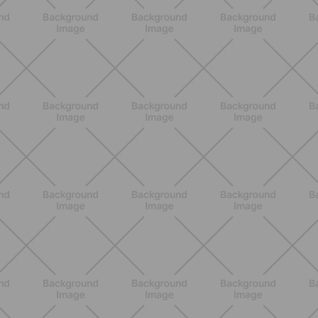
NUTRIZIONE
Heinz Tomato Ketchup Zero: il gusto
autentico del pomodoro, in una
versione più leggera
SCOPRI
NUTRIZIONE