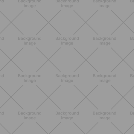
Allenati e Vinci con Buddyfit e
L'Occitane en Provence
SCOPRI
BENESSERE
Scopri i Vincitori del Concorso
Allenati e Vinci con Buddyfit e Philips
Lumea