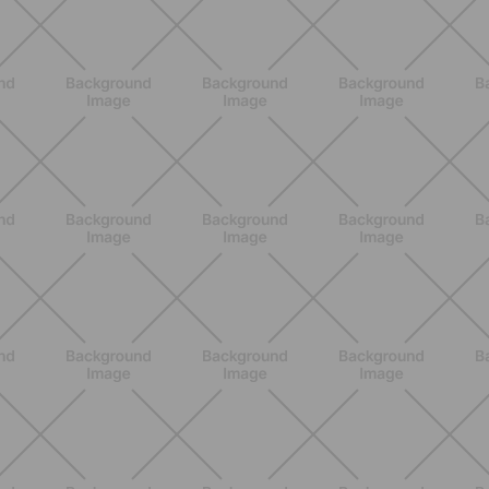
Grana Padano DOP: valori
nutrizionali, proprietà e perché fa
bene davvero
SCOPRI
ALLENAMENTO
Scopri i Vincitori del Concorso