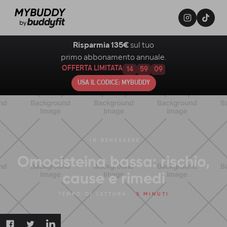
Risparmia 135€
sul tuo
primo abbonamento annuale.
OFFERTA LIMITATA
14
59
08
USA IL CODICE: MYBUDDY
IN
BENESSERE
Omocisteina bassa: rischio,
cause e rimedi
TEMPO DI LETTURA:
5 MINUTI