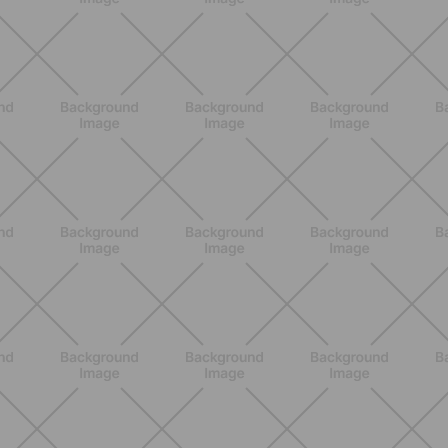
BENESSERE
Come aumentare il metabolismo: 7
metodi scientifici che funzionano
davvero
SCOPRI